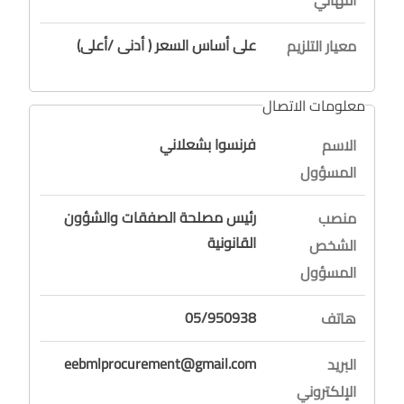
على أساس السعر ( أدنى /أعلى)
معيار التلزيم
معلومات الاتصال
فرنسوا بشعلاني
الاسم
المسؤول
رئيس مصلحة الصفقات والشؤون
منصب
القانونية
الشخص
المسؤول
05/950938
هاتف
eebmlprocurement@gmail.com
البريد
الإلكتروني