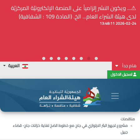
⚠️... ويكون النشر إلزامياً على المنصة الإلكترونيّة المركزيّة
لدى هيئة الشراء العام... الخ. (المادة 109 : الشفافية)
2026-02-24 13:48:11
هام جداً
العربية
تسجيل الدخول
مناقصات
مشروع تجهيز البئر الارتوازي في جاج مع خطوط الضخ لغاية خزانات جاج- قضاء
جبيل