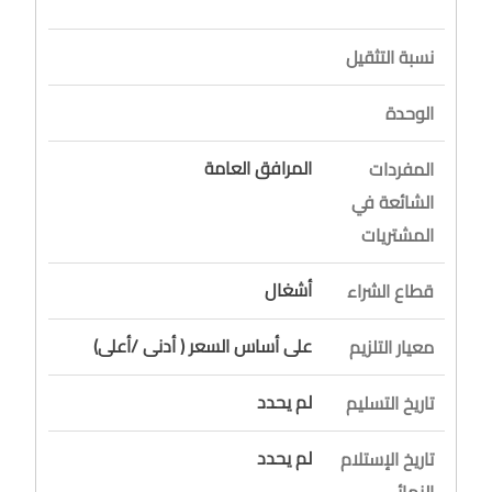
نسبة التثقيل
الوحدة
المرافق العامة
المفردات
الشائعة في
المشتريات
أشغال
قطاع الشراء
على أساس السعر ( أدنى /أعلى)
معيار التلزيم
لم يحدد
تاريخ التسليم
لم يحدد
تاريخ الإستلام
النهائي