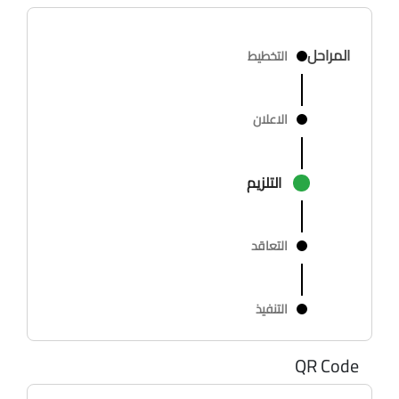
المراحل
التخطيط
الاعلان
التلزيم
التعاقد
التنفيذ
QR Code