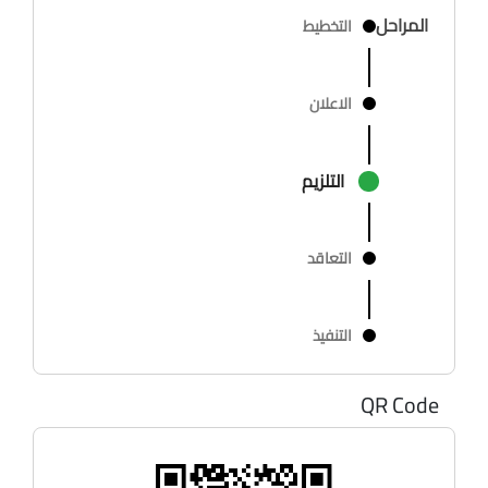
المراحل
التخطيط
الاعلان
التلزيم
التعاقد
التنفيذ
QR Code