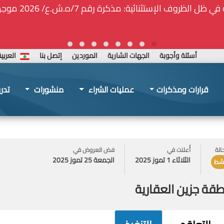
🚑❕❗❕🚨تأمين الحا
أسئلة وأجوبة
الجهات الشارية
الموردين
إتصل بنا
العربي
قرارات ومذكرات
عمليات الشراء
منشورات
تدر
حالة
أُعلنت في
فض العروض في
الثلاثاء 1 تموز 2025
الجمعة 25 تموز 2025
شط