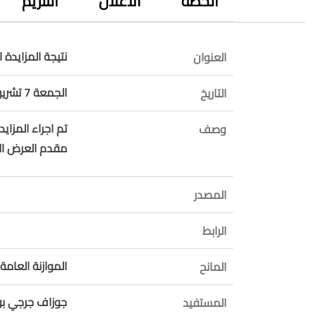
الخطة
الاعلان
التلزيم
نتيجة المزايدة العلنية لب
العنوان
الجمعة 7 تشرين الثاني 2025
التاريخ
وصف
مقدم العرض ال
المصدر
الرابط
الموازنة العامة 
المانح
جوزاف جرجي بو
المستفيد