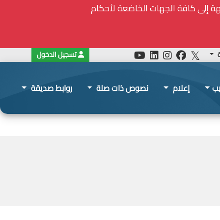
جات الأساسية والملحة في ظل الظروف الإستثنائية: مذكرة رقم 7/ه.ش.ع/ 2026 موجهة إلى كافة الجهات الخاضعة لأحكام
ة
تسجيل الدخول
يب
إعلام
نصوص ذات صلة
روابط صديقة