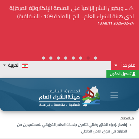
⚠️... ويكون النشر إلزامياً على المنصة الإلكترونيّة المركزيّة
لدى هيئة الشراء العام... الخ. (المادة 109 : الشفافية)
2026-02-24 13:48:11
هام جداً
العربية
تسجيل الدخول
مناقصات
إشعار بإجراء اتفاق رضائي لتامين جلسات العلاج الفيزيائي للمستفيدين من
الطبابة في قوى الامن الداخلي