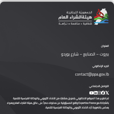
العنوان
بيروت – الصنايع – شارع بوردو
البريد الإلكتروني
contact@ppa.gov.lb
التواصل الاجتماعي
تم تطوير هذا الموقع الالكتروني بتمويل مشترك من الاتحاد الأوروبي والوكالة الفرنسية للتنمية
بالشراكة مع Expertise France وتقع المسؤولية عن محتواه حصراً على عاتق هيئة الشراء العام وهو لا
يعكس بالضرورة آراء الاتحاد الأوروبي والوكالة الفرنسية للتنمية.