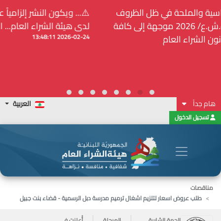
⚠️... ويكون النشر إلزامياً على المنصة الإلكترونيّة المركزيّة
لدى هيئة الشراء العام... الخ. (المادة 109 : الشفافية)
2026-02-24 13:48:11
هام جداً
العربية
تسجيل الدخول
مناقصات
طلب عروض اسعار لتلزيم اشغال ترميم مدرسة دبل الرسمية - قضاء بنت جبيل
الجهة الشارية
المرحلة
أُعلنت في