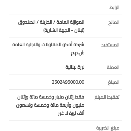
الرابط
الموازنة العامة / الخزينة / الصندوق
المانح
(لبنان - الجهة الشارية)
شركة أفكو للمقاولات والتجارة العامة
المستفيد
ش.م.م
ليرة لبنانية
العملة
2502495000.00
المبلغ
فقط إثنان مليار وخمسة مائة وإثنان
تفقيط المبلغ
مليون وأربعة مائة وخمسة وتسعون
ألف ليرة لا غير
مبلغ الضَريبة