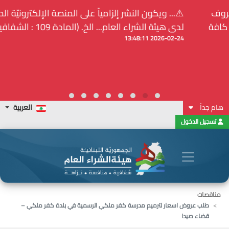
⚠️... ويكون النشر إلزامياً على المنصة الإلكترونيّة المركزيّة
لدى هيئة الشراء العام... الخ. (المادة 109 : الشفافية)
2026-02-24 13:48:11
هام جداً
العربية
تسجيل الدخول
مناقصات
طلب عروض اسعار لترميم مدرسة كفر ملكي الرسمية في بلدة كفر ملكي –
قضاء صيدا