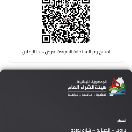
امسح رمز الاستجابة السريعة لعرض هذا الإعلان
العنوان
بيروت – الصنايع – شارع بوردو