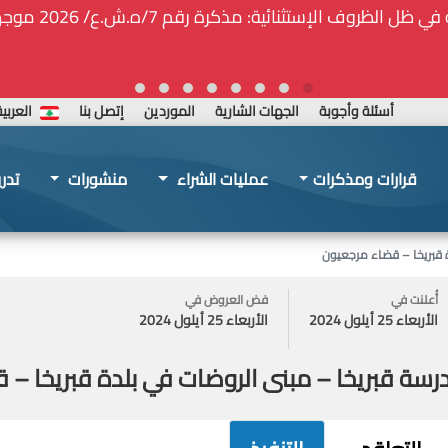
ة المركزيّة لدى هيئة الشراء العام... الخ. (المادة 109 : الشفافية)
أسئلة وأجوبة
الجهات الشارية
الموردين
إتصل بنا
العربي
قرارات ومذكرات
عمليات الشراء
منشورات
تدر
 قبريخا – قضاء مرجعيون
أُعلنت في
فض العروض في
الأربعاء 25 أيلول 2024
الأربعاء 25 أيلول 2024
سة قبريخا – مبنى الروضات في بلدة قبريخا – 