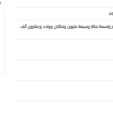
e
4
ار وتسعة مائة وسبعة مليون ومائتان وواحد وعشرون ألف