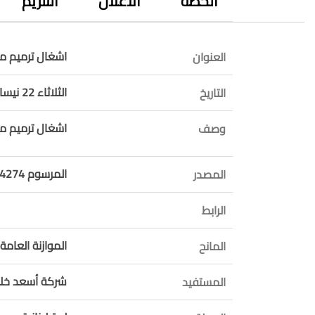
الخطة
الاعلان
التلزيم
اشغال ترميم م
العنوان
الثلاثاء 22 نيسان 2025
التاريخ
اشغال ترميم م
وصف
المرسوم 14274 موازنة 2025
المصدر
الرابط
الموازنة العامة 
المانح
شركة أسعد خلي
المستفيد