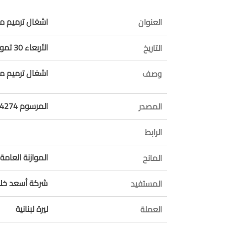
اشغال ترميم م
العنوان
الأربعاء 30 تموز 2025
التاريخ
اشغال ترميم م
وصف
المرسوم 14274 موازنة 2025
المصدر
الرابط
الموازنة العامة 
المانح
شركة أسعد خلي
المستفيد
ليرة لبنانية
العملة