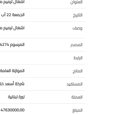
اشغال ترميم م
العنوان
الجمعة 22 آب 2025
التاريخ
اشغال ترميم م
وصف
المرسوم 14274 موازنة 2025
المصدر
الرابط
الموازنة العامة 
المانح
شركة أسعد خلي
المستفيد
ليرة لبنانية
العملة
147630000.00
المبلغ