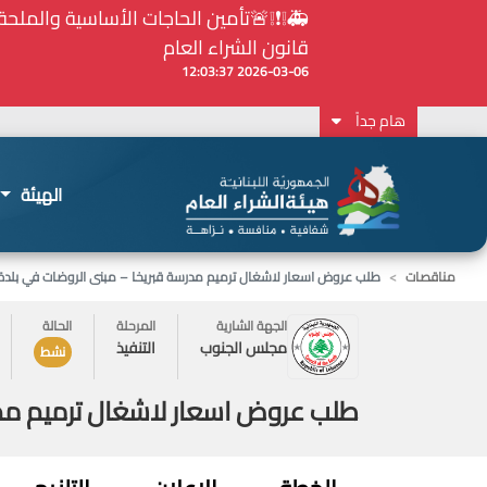
⚠️... ويكون النشر إلزامياً على المنصة الإلكترونيّ
2026-02-24 13:48:11
هام جداً
الهيئة
مناقصات
طلب عروض اسعار لاشغال ترميم مدرسة قبريخا – مبنى الروضات في بلدة
الجهة الشارية
المرحلة
الحالة
مجلس الجنوب
التنفيذ
نشط
طلب عروض اسعار لاشغال ترميم مدر