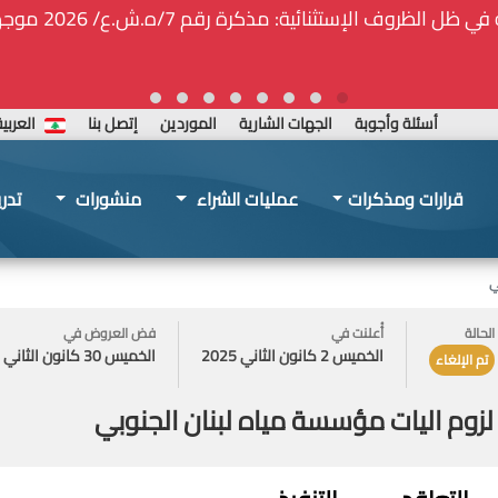
ة المركزيّة لدى هيئة الشراء العام... الخ. (المادة 109 : الشفافية)
أسئلة وأجوبة
الجهات الشارية
الموردين
إتصل بنا
العربي
قرارات ومذكرات
عمليات الشراء
منشورات
تدر
ي
الحالة
أُعلنت في
فض العروض في
الخميس 2 كانون الثاني 2025
الخميس 30 كانون الثاني 2025
تم الإلغاء
وم اليات مؤسسة مياه لبنان الجنوبي