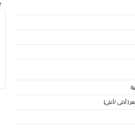
e
ة
 ( أدنى /أعلى)