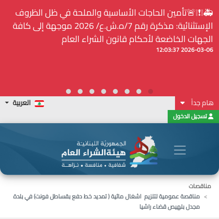
🚑❕❗❕🚨تأمين الحاجات الأساسية والملحة في ظل الظروف
الإستثنائية: مذكرة رقم 7/ه.ش.ع/ 2026 موجهة إلى كافة
الجهات الخاضعة لأحكام قانون الشراء العام
2026-03-06 12:03:37
هام جداً
العربية
تسجيل الدخول
مناقصات
مناقصة عمومية لتلزيم اشغال مائية ( تمديد خط دفع بقساطل فونت) في بلدة
مجدل بلهيص قضاء راشيا