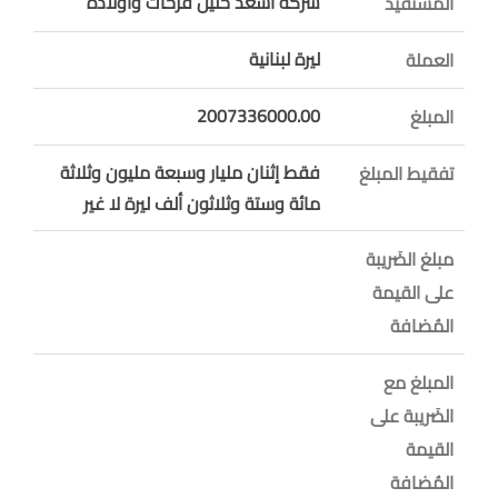
شركة أسعد خليل فرحات وأولاده
المستفيد
ليرة لبنانية
العملة
2007336000.00
المبلغ
فقط إثنان مليار وسبعة مليون وثلاثة
تفقيط المبلغ
مائة وستة وثلاثون ألف ليرة لا غير
مبلغ الضَريبة
على القيمة
المُضافة
المبلغ مع
الضَريبة على
القيمة
المُضافة