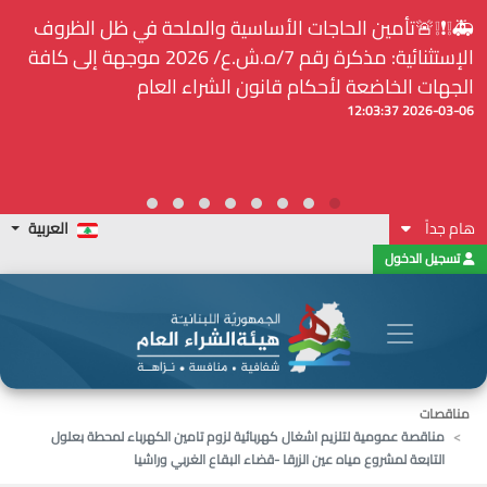
🚑❕❗❕🚨تأمين الحاجات الأساسية والملحة في ظل الظروف
الإستثنائية: مذكرة رقم 7/ه.ش.ع/ 2026 موجهة إلى كافة
الجهات الخاضعة لأحكام قانون الشراء العام
2026-03-06 12:03:37
هام جداً
العربية
تسجيل الدخول
مناقصات
مناقصة عمومية لتلزيم اشغال كهربائية لزوم تامين الكهرباء لمحطة بعلول
التابعة لمشروع مياه عين الزرقا -قضاء البقاع الغربي وراشيا