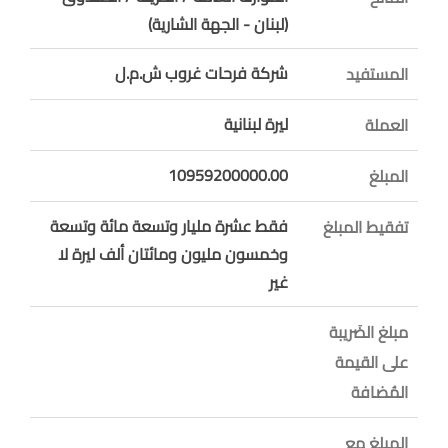
(لبنان - الجهة الشارية)
شركة فرحات غروب ش.م.ل
المستفيد
ليرة لبنانية
العملة
10959200000.00
المبلغ
فقط عشرة مليار وتسعة مائة وتسعة
تفقيط المبلغ
وخمسون مليون ومائتان ألف ليرة لا
غير
مبلغ الضَريبة
على القيمة
المُضافة
المبلغ مع