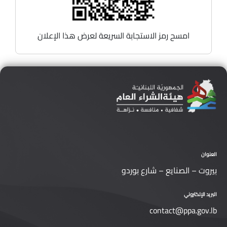
امسح رمز الاستجابة السريعة لعرض هذا الإعلان
العنوان
بيروت – الصنايع – شارع بوردو
البريد الإلكتروني
contact@ppa.gov.lb