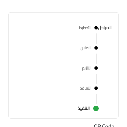
المراحل
التخطيط
الاعلان
التلزيم
التعاقد
التنفيذ
QR Code