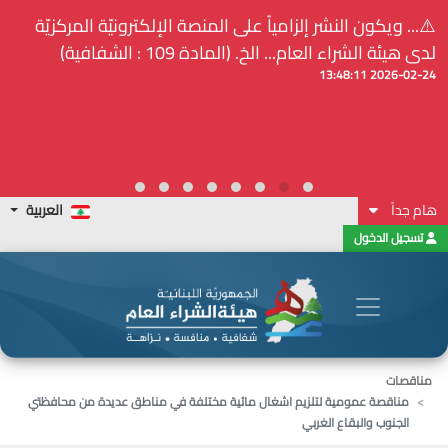
⚠️... ويكون النشر إلزامياً على المنصة الإلكترونيّة المركزيّة
لدى هيئة الشراء العام... الخ. (المادة 109 : الشفافية)
2026-02-24 13:48:11
هام جداً
العربية
تسجيل الدخول
مناقصات
مناقصة عمومية لتلزيم اشغال مائية مختلفة في مناطق عديدة من محافظتي
الجنوب والبقاع الغربي