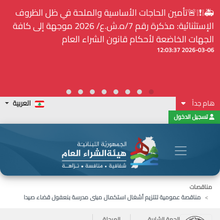
ساسية والملحة في ظل الظروف
⚠️... ويكون النشر إلزامياً ع
الإستثنائية: مذكرة رقم 7/ه.ش.ع/ 2026 موجهة إلى كافة
لدى هيئة الشراء العام... الخ. (المادة
ون الشراء العام
2026-02-24 13:48:11
هام جداً
العربية
تسجيل الدخول
مناقصات
مناقصة عمومية لتلزيم أشغال استكمال مبنى مدرسة بنعفول قضاء صيدا
الجهة الشارية
المرحلة