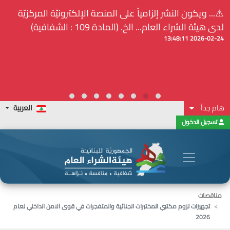
⚠️... ويكون النشر إلزامياً على المنصة الإلكترونيّة المركزيّة
لدى هيئة الشراء العام... الخ. (المادة 109 : الشفافية)
2026-02-24 13:48:11
هام جداً
العربية
تسجيل الدخول
مناقصات
تجهيزات لزوم مكتبي المختبرات الجنائية والمتفجرات في قوى الامن الداخلي لعام
2026