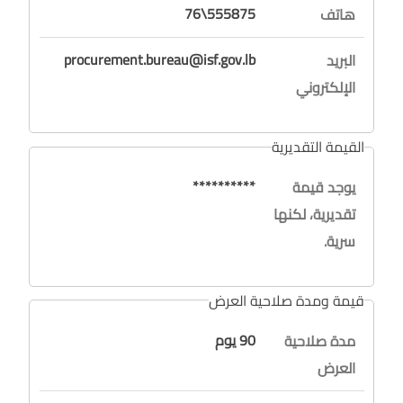
555875\76
هاتف
procurement.bureau@isf.gov.lb
البريد
الإلكتروني
القيمة التقديرية
**********
يوجد قيمة
تقديرية، لكنها
سرية.
قيمة ومدة صلاحية العرض
90 يوم
مدة صلاحية
العرض