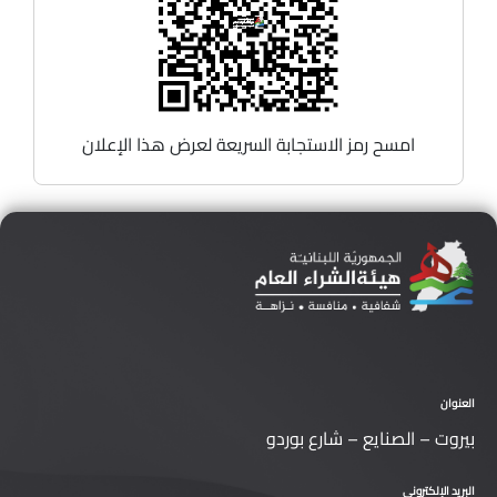
امسح رمز الاستجابة السريعة لعرض هذا الإعلان
العنوان
بيروت – الصنايع – شارع بوردو
البريد الإلكتروني