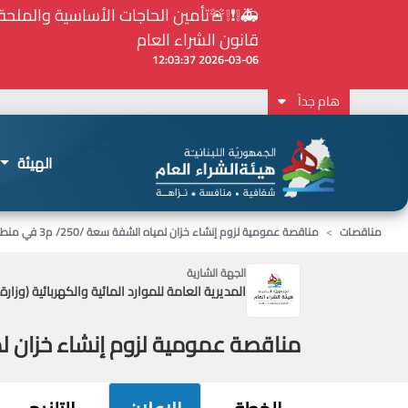
⚠️... ويكون النشر إلزامياً على المنصة الإلكترونيّ
2026-02-24 13:48:11
هام جداً
الهيئة
مناقصات
مناقصة عمومية لزوم إنشاء خزان لمياه الشفة سعة /250/ م3 في منطقة حصايا - مزرعة السياد - قضاء جبيل
الجهة الشارية
المديرية العامة للموارد المائية والكهربائية (وزارة
مناقصة عمومية لزوم إنشاء خزان لمياه الشفة سعة /250/ م3 في منطقة