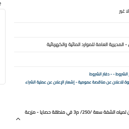
e
ا غير
 المديرية العامة للموارد المائية والكهربائية
 الشروط - - دفتر الشروط
وة للاعلان عن مناقصة عمومية - إشعار الإعلان عن عملية الشراء
» المجموعة (1) - مناقصة عمومية لزوم إنشاء خزان لمياه الشفة سعة /250/ م3 في منطقة حصايا - مزرعة