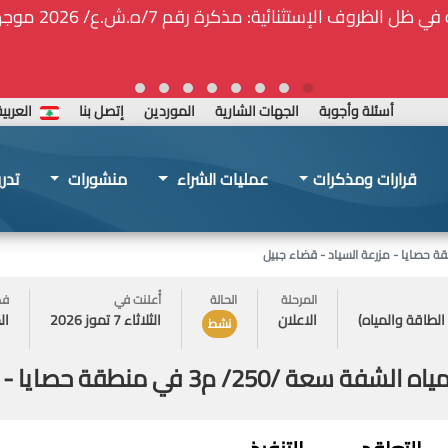
ة المركزيّة لدى هيئة الشراء العام... الخ. (المادة 109 : الشفافية)
أسئلة وأجوبة
الجهات الشارية
الموردين
إتصل بنا
العربي
قرارات ومذكرات
عمليات الشراء
منشورات
تدر
المرحلة
الحالة
أُعلنت في
فض
 الطاقة والمياه)
الاعلان
الثلاثاء 7 تموز 2026
الخم
نشط
 حصايا - مزرعة السياد - قضاء جبيل