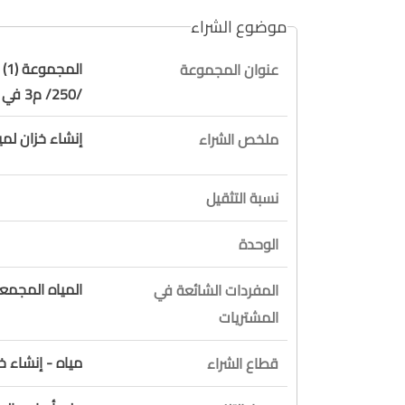
موضوع الشراء
ال
عنوان المجموعة
/250/ م3 في منطقة حصايا - مزرعة السياد - قضاء جبيل
إنشاء خزان لمي
ملخص الشراء
نسبة التثقيل
الوحدة
المياه المجمع
المفردات الشائعة في
المشتريات
مياه - إنشاء خ
قطاع الشراء