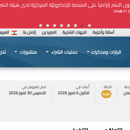
ة المركزيّة لدى هيئة الشراء العام... الخ. (المادة 109 : الشفافية)
أسئلة وأجوبة
الجهات الشارية
الموردين
إتصل بنا
العربي
قرارات ومذكرات
عمليات الشراء
منشورات
تدر
حلة
الحالة
أُعلنت في
فض العروض في
علان
الاثنين 6 تموز 2026
الخميس 30 تموز 2026
نشط