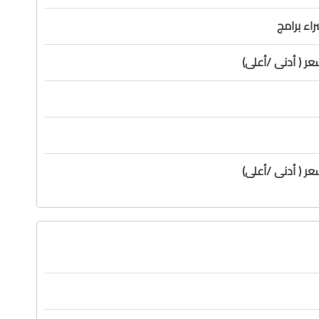
اء برامج
ر ( أدنى /أعلى)
ر ( أدنى /أعلى)