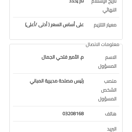
لم يحدد
تاريخ الإستلام
النهائي
على أساس السعر ( أدنى /أعلى)
معيار التلزيم
معلومات الاتصال
م. الأمير فتحي الجمال
الاسم
المسؤول
رئيس مصلحة مديرية المباني
منصب
الشخص
المسؤول
03208168
هاتف
البريد