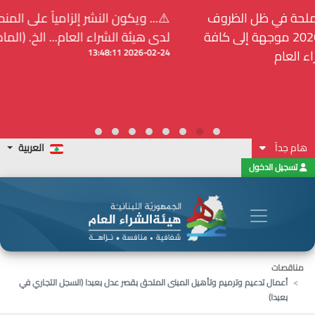
⚠️... ويكون النشر إلزامياً على المنصة الإلكترونيّة المركزيّة
لدى هيئة الشراء العام... الخ. (المادة 109 : الشفافية)
2026-02-24 13:48:11
هام جداً
العربية
تسجيل الدخول
مناقصات
أعمال تدعيم وترميم وتأهيل المبنى الملحق بقصر عدل بعبدا (السجل التجاري في
بعبدا)