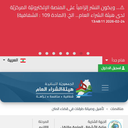
⚠️... ويكون النشر إلزامياً على المنصة الإلكترونيّة المركزيّة
لدى هيئة الشراء العام... الخ. (المادة 109 : الشفافية)
2026-02-24 13:48:11
هام جداً
العربية
تسجيل الدخول
مناقصات
تأهيل وصيانة طرقات في قضاء المتن
الجهة الشارية
المرحلة
وزارة الأشغال العامة والنقل
التلزيم