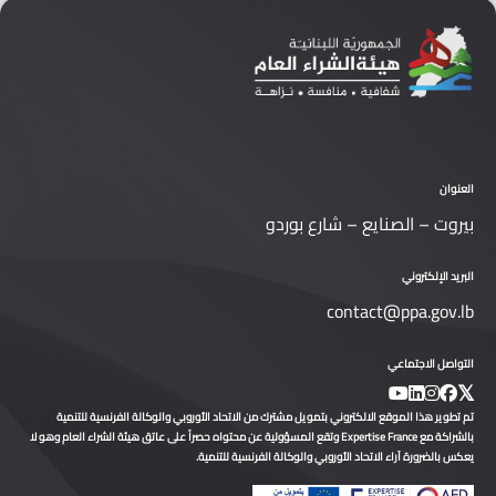
العنوان
بيروت – الصنايع – شارع بوردو
البريد الإلكتروني
contact@ppa.gov.lb
التواصل الاجتماعي
تم تطوير هذا الموقع الالكتروني بتمويل مشترك من الاتحاد الأوروبي والوكالة الفرنسية للتنمية
بالشراكة مع Expertise France وتقع المسؤولية عن محتواه حصراً على عاتق هيئة الشراء العام وهو لا
يعكس بالضرورة آراء الاتحاد الأوروبي والوكالة الفرنسية للتنمية.