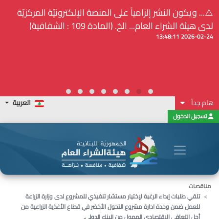
⚠️... ويكون النشر إلزامياً على المنصة الإلكترونيّة المركزيّة
لدى هيئة الشراء العام... الخ. (المادة 109 : الشفافية)
2026-02-24 13:48:11
هام جداً
العربية
تسجيل الدخول
مناقصات
تلقي طلبات إبداء الرغبة لإختيار مستشار تنفيذي للمشروع لدى وزارة الزراعة
للعمل ضمن وحدة ادارة مشروع التحول الأخضر في قطاع الأغذية الزراعية من
أجل التعافي الاقتصادي الممول من البنك الدولي.