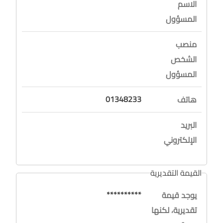
الاسم
المسؤول
منصب
الشخص
المسؤول
01348233
هاتف
البريد
الإلكتروني
القيمة التقديرية
**********
يوجد قيمة
تقديرية، لكنها