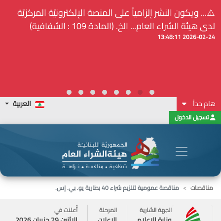
⚠️... ويكون النشر إلزامياً على المنصة الإلكترونيّة المركزيّة
لدى هيئة الشراء العام... الخ. (المادة 109 : الشفافية)
2026-02-24 13:48:11
هام جداً
العربية
تسجيل الدخول
مناقصات
مناقصة عمومية لتلزيم شراء 40 بطارية يو. بي. إس.
الجهة الشارية
المرحلة
أُعلنت في
وزارة الإعلام
الاعلان
الاثنين 29 حزيران 2026