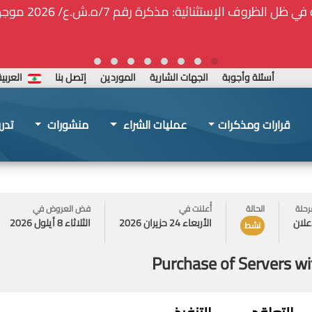
ة المركزيّة لدى هيئة الشراء العام... الخ. (المادة 109 : الشفافية)
أسئلة وأجوبة
الجهات الشارية
الموردين
إتصل بنا
العربي
قرارات ومذكرات
عمليات الشراء
منشورات
تدر
رحلة
الحالة
أُعلنت في
فض العروض في
علان
الأربعاء 24 حزيران 2026
الثلاثاء 8 أيلول 2026
نشط
Purchase of Servers w