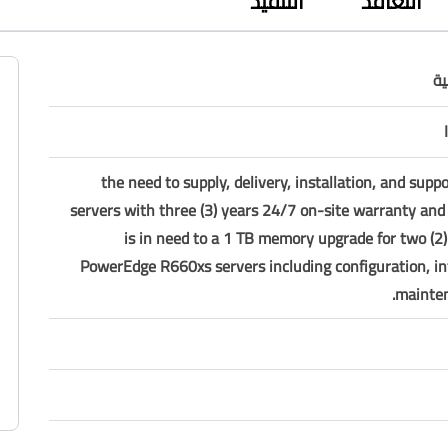
التعاقد
التنفيذ
ة
the need to supply, delivery, installation, and suppo
servers with three (3) years 24/7 on-site warranty and
is in need to a 1 TB memory upgrade for two (2)
PowerEdge R660xs servers including configuration, in
mainten