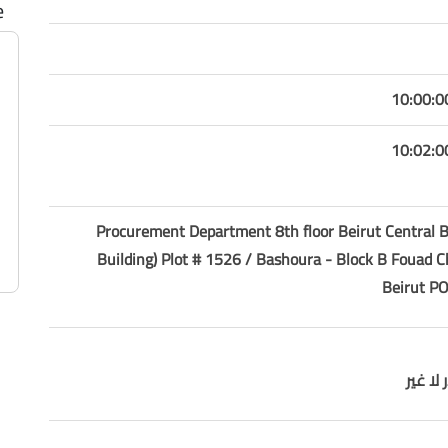
e
Procurement Department 8th floor Beirut Central B
Building) Plot # 1526 / Bashoura - Block B Fouad
Beirut P
لا غير