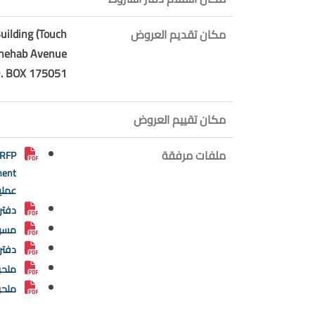
uilding (Touch
مكان تقديم العروض
 Chehab Avenue
O. BOX 175051
مكان تقييم العروض
ملفات مرفقة
 RFP
عملي
دفتر
مسود
دفتر
ملحق
ملحق