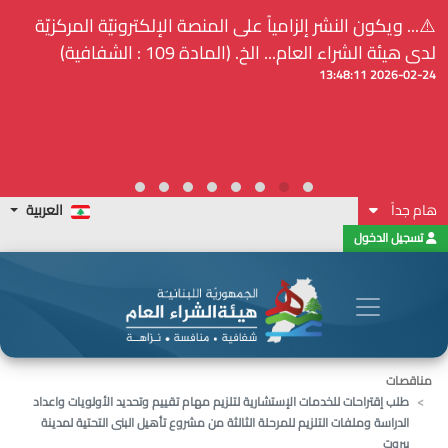
⚠️... ويكون النشر إلزامياً على المنصة الإلكترونيّة المركزيّة
لدى هيئة الشراء العام... الخ. (المادة 109 : الشفافية)
2026-02-24 13:48:11
هام جداً
العربية
تسجيل الدخول
مناقصات
طلب إقتراحات للخدمات الإستشارية لتلزيم مهام تقييم وتحديد الأولويات واعداد
الدراسة وملفات التلزيم للمرحلة الثالثة من مشروع تأهيل البنى التحتية لمدينة
بيروت