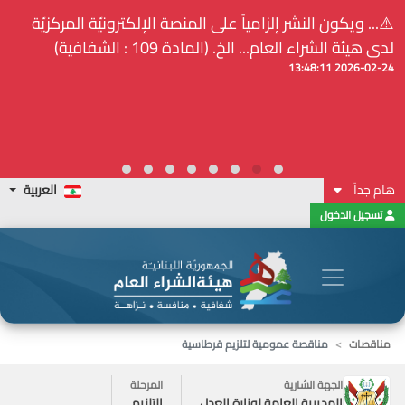
⚠️... ويكون النشر إلزامياً على المنصة الإلكترونيّة المركزيّة
لدى هيئة الشراء العام... الخ. (المادة 109 : الشفافية)
2026-02-24 13:48:11
هام جداً
العربية
تسجيل الدخول
مناقصات
مناقصة عمومية لتلزيم قرطاسية
الجهة الشارية
المرحلة
المديرية العامة لوزارة العدل
التلزيم