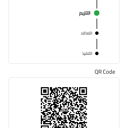
التلزيم
التعاقد
التنفيذ
QR Code