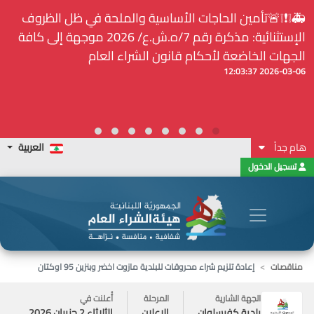
⚠️... ويكون النشر إلزامياً على المنصة الإلكترونيّة المركزيّة
لدى هيئة الشراء العام... الخ. (المادة 109 : الشفافية)
2026-02-24 13:48:11
هام جداً
العربية
تسجيل الدخول
مناقصات
إعادة تلزيم شراء محروقات للبلدية مازوت اخضر وبنزين 95 اوكتان
الجهة الشارية
المرحلة
أُعلنت في
بلدية كفرسلوان
الاعلان
الثلاثاء 2 حزيران 2026