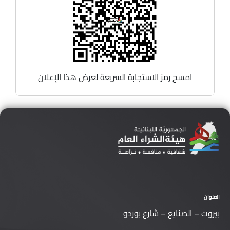
امسح رمز الاستجابة السريعة لعرض هذا الإعلان
العنوان
بيروت – الصنايع – شارع بوردو