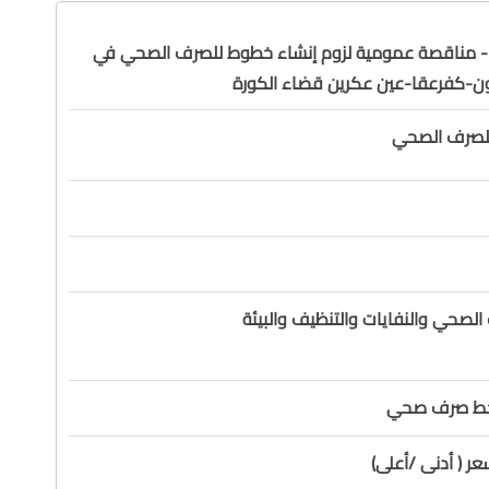
مجموعة (1) - مناقصة عمومية لزوم إنشاء خطوط للصرف الصحي في
ون-كفرعقا-عين عكرين قضاء الكورة
لصرف الصحي
لصحي والنفايات والتنظيف والبيئة
 خط صرف صحي
ر ( أدنى /أعلى)