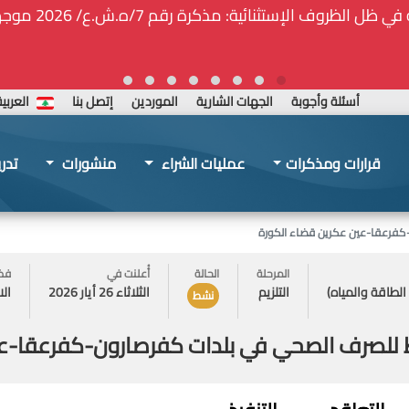
ة المركزيّة لدى هيئة الشراء العام... الخ. (المادة 109 : الشفافية)
أسئلة وأجوبة
الجهات الشارية
الموردين
إتصل بنا
العربي
قرارات ومذكرات
عمليات الشراء
منشورات
تدر
كفرعقا-عين عكرين قضاء الكورة
المرحلة
الحالة
أُعلنت في
فض
 الطاقة والمياه)
التلزيم
الثلاثاء 26 أيار 2026
الاثنين
نشط
 للصرف الصحي في بلدات كفرصارون-كفرعقا-عي