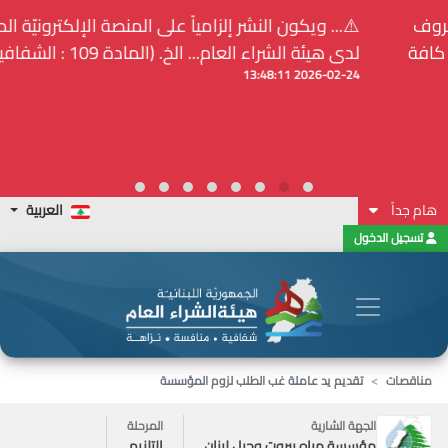
⚠️... ويكون النشر إلزامياً على المنصة الإلكترونيّة المركزيّة
لدى هيئة الشراء العام... الخ. (المادة 109 : الشفافية)
2026-02-24 13:48:11
هام جداً
العربية
تسجيل الدخول
مناقصات
تقديم يد عاملة غب الطلب لزوم المؤسسة
الجهة الشارية
المرحلة
مؤسسة مياه بيروت وجبل لبنان
التلزيم