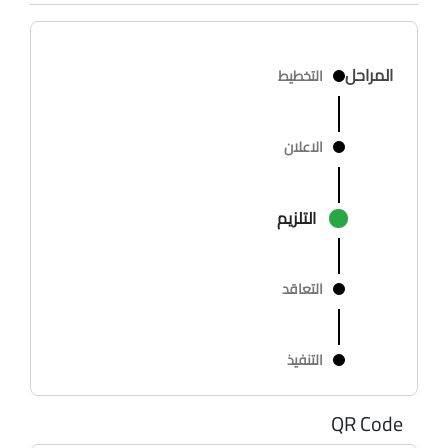
المراحل
التخطيط
الاعلان
التلزيم
التعاقد
التنفيذ
QR Code