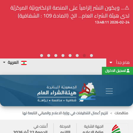
⚠️... ويكون النشر إلزامياً على المنصة الإلكترونيّة المركزيّة
لدى هيئة الشراء العام... الخ. (المادة 109 : الشفافية)
2026-02-24 13:48:11
هام جداً
العربية
تسجيل الدخول
مناقصات
تلزيم أعمال التنظيفات في وزارة الاعلام والمباني التابعة لها
الجهة الشارية
المرحلة
أُعلنت في
وزارة الإعلام
التلزيم
الجمعة 22 أيار 2026