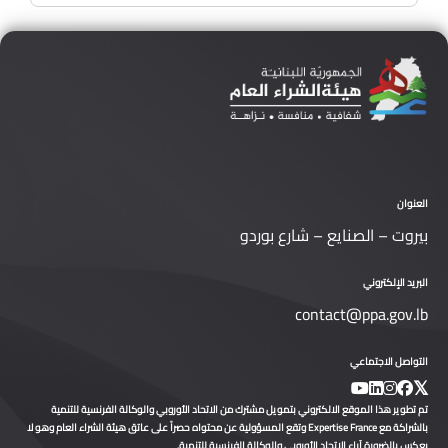
العنوان
بيروت – الصنايع – شارع بوردو
البريد الإلكتروني
contact@ppa.gov.lb
التواصل الاجتماعي
تم تطوير هذا الموقع الالكتروني بتمويل مشترك من الاتحاد الأوروبي والوكالة الفرنسية للتنمية
بالشراكة مع Expertise France وتقع المسؤولية عن محتواه حصراً على عاتق هيئة الشراء العام وهو لا
يعكس بالضرورة آراء الاتحاد الأوروبي والوكالة الفرنسية للتنمية.