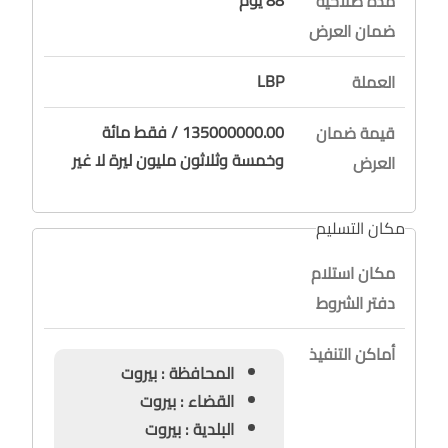
مدة صلاحية
ضمان العرض
LBP
العملة
135000000.00 / فقط مائة
قيمة ضمان
وخمسة وثلاثون مليون ليرة لا غير
العرض
مكان التسليم
مكان استلام
دفتر الشروط
أماكن التنفيذ
المحافظة : بيروت
القضاء : بيروت
البلدية : بيروت