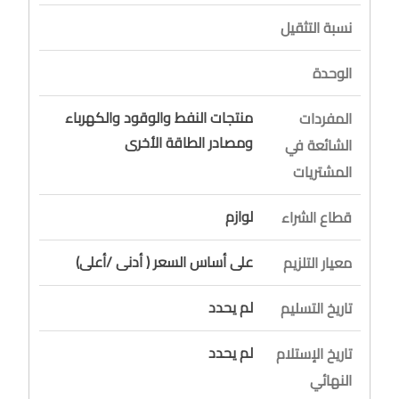
نسبة التثقيل
الوحدة
منتجات النفط والوقود والكهرباء
المفردات
ومصادر الطاقة الأخرى
الشائعة في
المشتريات
لوازم
قطاع الشراء
على أساس السعر ( أدنى /أعلى)
معيار التلزيم
لم يحدد
تاريخ التسليم
لم يحدد
تاريخ الإستلام
النهائي