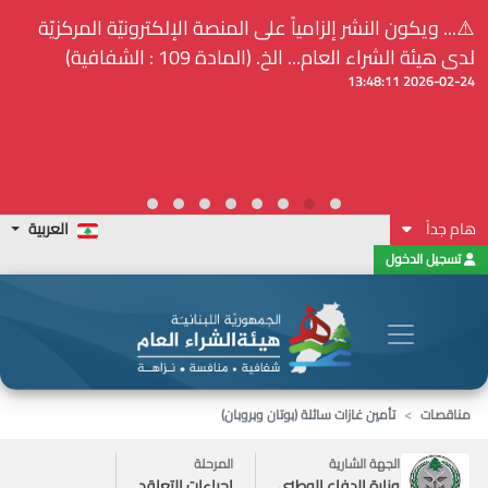
⚠️... ويكون النشر إلزامياً على المنصة الإلكترونيّة المركزيّة
لدى هيئة الشراء العام... الخ. (المادة 109 : الشفافية)
2026-02-24 13:48:11
هام جداً
العربية
تسجيل الدخول
مناقصات
تأمين غازات سائلة (بوتان وبروبان)
الجهة الشارية
المرحلة
وزارة الدفاع الوطني
إجراءات التعاقد