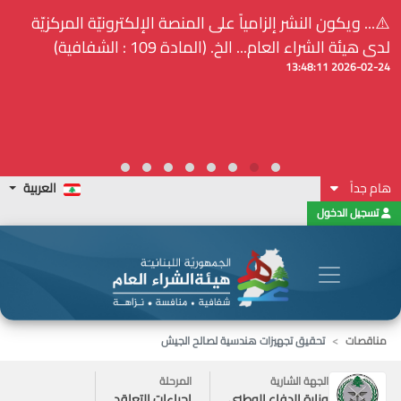
⚠️... ويكون النشر إلزامياً على المنصة الإلكترونيّة المركزيّة
لدى هيئة الشراء العام... الخ. (المادة 109 : الشفافية)
2026-02-24 13:48:11
هام جداً
العربية
تسجيل الدخول
مناقصات
تحقيق تجهيزات هندسية لصالح الجيش
الجهة الشارية
المرحلة
وزارة الدفاع الوطني
إجراءات التعاقد