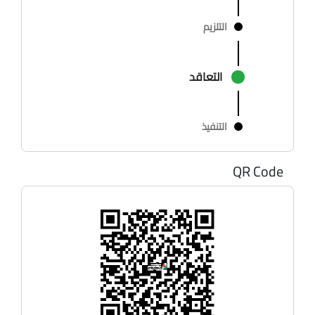
التلزيم
التعاقد
التنفيذ
QR Code