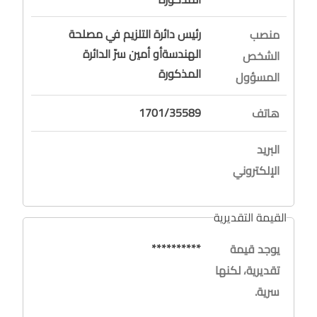
رئيس دائرة التلزيم في مصلحة
منصب
الهندسةأو أمين سرّ الدائرة
الشخص
المذكورة
المسؤول
1701/35589
هاتف
البريد
الإلكتروني
القيمة التقديرية
**********
يوجد قيمة
تقديرية، لكنها
سرية.