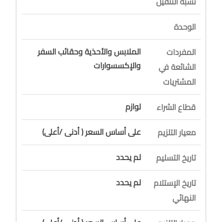
نسبة التثقيل
الوحدة
الملابس والأحذية وحقائب السفر
المفردات
والإكسسوارات
الشائعة في
المشتريات
لوازم
قطاع الشراء
على أساس السعر ( أدنى /أعلى)
معيار التلزيم
لم يحدد
تاريخ التسليم
لم يحدد
تاريخ الإستلام
النهائي