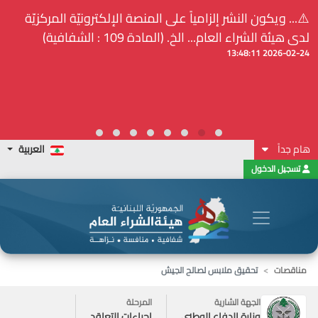
⚠️... ويكون النشر إلزامياً على المنصة الإلكترونيّة المركزيّة
لدى هيئة الشراء العام... الخ. (المادة 109 : الشفافية)
2026-02-24 13:48:11
هام جداً
العربية
تسجيل الدخول
مناقصات
تحقيق ملابس لصالح الجيش
الجهة الشارية
المرحلة
وزارة الدفاع الوطني
إجراءات التعاقد