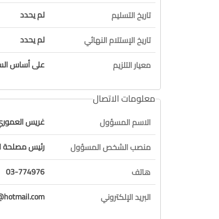
لم يحدد
تاريخ التسليم
لم يحدد
تاريخ الإستلام النهائي
على أساس السع
معيار التلزيم
معلومات الاتصال
غريس العمور
الاسم المسؤول
رئيس مصلحة 
منصب الشخص المسؤول
03-774976
هاتف
hotmail.com
البريد الإلكتروني