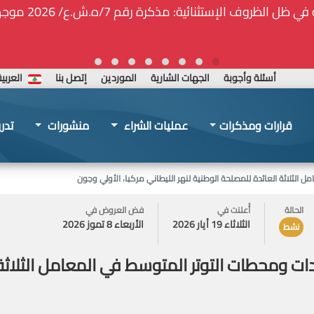
ة المركزيّة لدى هيئة الشراء العام... الخ. (المادة 109 : الشفافية)
أسئلة وأجوبة
الجهات الشارية
الموردين
إتصل بنا
العربي
قرارات ومذكرات
عمليات الشراء
منشورات
تدر
الحالة
أُعلنت في
فض العروض في
الثلاثاء 19 أيار 2026
الأربعاء 8 تموز 2026
نشط
دة TC لزوم المولدات ومحطات التوتر المتوسط في المعامل ا