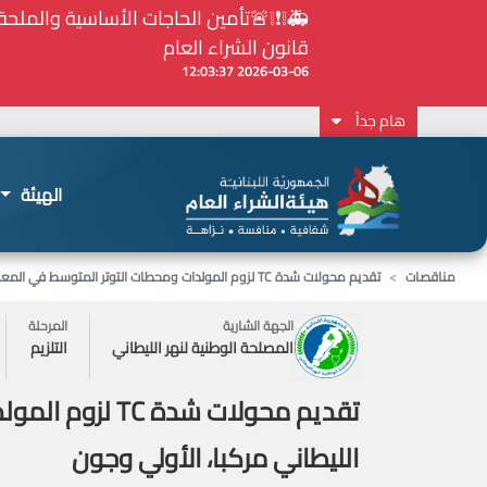
⚠️... ويكون النشر إلزامياً على المنصة الإلكترونيّ
2026-02-24 13:48:11
هام جداً
الهيئة
مناقصات
تقديم محولات شدة TC لزوم المولدات ومحطات التوتر المتوسط في المعامل الثلاثة العائدة للمصلحة الوطنية لنهر الليطاني مركبا، الأولي وجون
الجهة الشارية
المرحلة
المصلحة الوطنية لنهر الليطاني
التلزيم
تقديم محولات ش
الليطاني مركبا، الأولي وجون