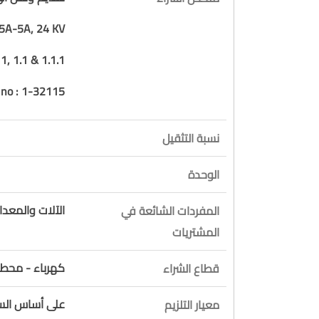
5A-5A, 24 KV
1, 1.1 & 1.1.1,
n no : 1-32115
نسبة التثقيل
الوحدة
الآلات والمعدا
المفردات الشائعة في
المشتريات
كهرباء - محطا
قطاع الشراء
على أساس السع
معيار التلزيم