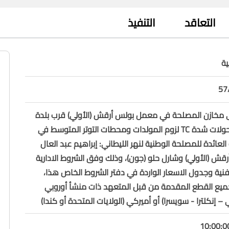
التعاقد
التنفيذ
ة
ى مخازن المصلحة في معمل بولس أرقش (الأولي) قرب بلدة
بسري-جزين، محولات شدة TC لزوم المولدات ومحطات التوتر المتوسط في
 العائدة للمصلحة الوطنية لنهر الليطاني: إبراهيم عبد العال
أرقش (الأولي) وشارل حلو (جون)، وذلك وفق الشروط الادارية
نية وجدول الاسعار الواردة في دفتر الشروط الخاص هذا،
ميع القطع المقدمة من قبل المتعهد ذات منشأ أوروبي
ي – إنكلترا - سويسرا) أو أميركي (الولايات المتحدة أو كندا)