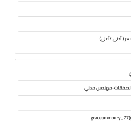
ر ( أدنى /أعلى)
ي
الصفقات-مهندس مدني
graceammoury_77@