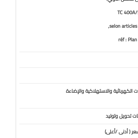
TC 400A/
selon articles 
réf : Pla
ت الكهربائية والاستهلاكية والإضاءة
ت تحويل وتوليد
ر ( أدنى /أعلى)