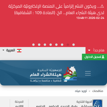
⚠️... ويكون النشر إلزامياً على المنصة الإلكترونيّة المركزيّة
لدى هيئة الشراء العام... الخ. (المادة 109 : الشفافية)
2026-02-24 13:48:11
هام جداً
العربية
تسجيل الدخول
مناقصات
توريد مياه
الجهة الشارية
المرحلة
مستشفى رفيق الحريري الحكومي الجامعي
التلزيم