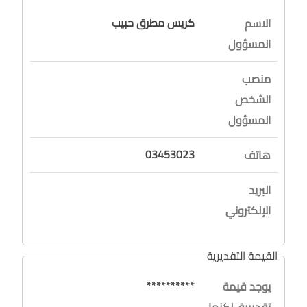
كريس مطرق حبيب
الاسم
المسؤول
منصب
الشخص
المسؤول
03453023
هاتف
البريد
الإلكتروني
القيمة التقديرية
**********
يوجد قيمة