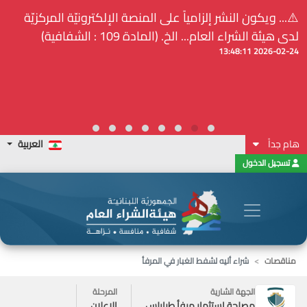
⚠️... ويكون النشر إلزامياً على المنصة الإلكترونيّة المركزيّة
لدى هيئة الشراء العام... الخ. (المادة 109 : الشفافية)
2026-02-24 13:48:11
هام جداً
العربية
تسجيل الدخول
مناقصات
شراء أليه لشفط الغبار في المرفأ
الجهة الشارية
المرحلة
مصلحة استثمار مرفأ طرابلس
الاعلان