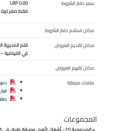
0.00 LBP
سعر دفتر الشروط
فقط صفر ليرة ل
مكان استلام دفتر الشروط
قلم المديرية ا
مكان تقديم العروض
في الفياضية – ط
مكان تقييم العروض
ملفات مرفقة
دعوة
قرار 
دفتر
المجموعات
» المجموعة (1) - أشغال تأهيل وصيانة طريق في قضاء كسروان