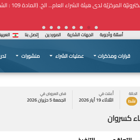
ة المركزيّة لدى هيئة الشراء العام... الخ. (المادة 109 : الشفافية)
أسئلة وأجوبة
الجهات الشارية
الموردين
إتصل بنا
العربي
قرارات ومذكرات
عمليات الشراء
منشورات
تدر
الحالة
أُعلنت في
فض العروض في
الثلاثاء 19 أيار 2026
الجمعة 5 حزيران 2026
نشط
اء كسروان