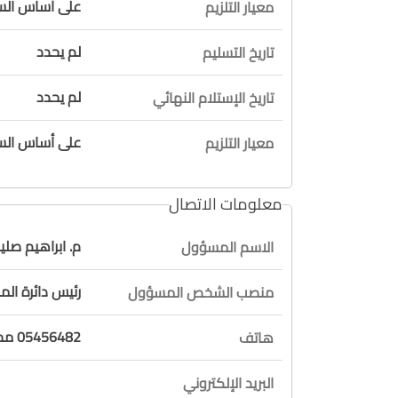
على أساس السع
معيار التلزيم
لم يحدد
تاريخ التسليم
لم يحدد
تاريخ الإستلام النهائي
على أساس السع
معيار التلزيم
معلومات الاتصال
م. ابراهيم صليب
الاسم المسؤول
رئيس دائرة الم
منصب الشخص المسؤول
05456482 محول 1120
هاتف
البريد الإلكتروني