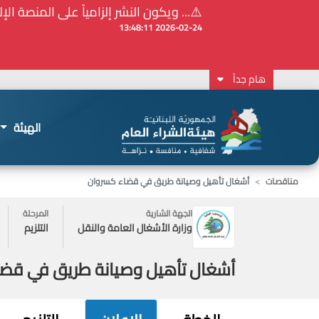
⚠️... ويكون النشر إلزامياً على المنصة الإلكترونيّ
2026-02-24 13:48:11
هام جداً
الهيئة
مناقصات
أشغال تأهيل وصيانة طريق في قضاء كسروان
الجهة الشارية
المرحلة
وزارة الأشغال العامة والنقل
التلزيم
أشغال تأهيل وصيانة طريق في قض