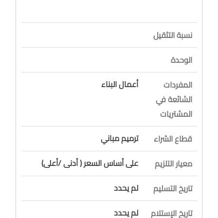
نسبة التثقيل
الوحدة
أعمال البناء
المفردات
الشائعة في
المشتريات
ترميم مباني
قطاع الشراء
على أساس السعر ( أدنى /أعلى)
معيار التلزيم
لم يحدد
تاريخ التسليم
لم يحدد
تاريخ الإستلام