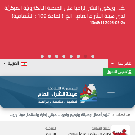
⚠️... ويكون النشر إلزامياً على المنصة الإلكترونيّة المركزيّة
لدى هيئة الشراء العام... الخ. (المادة 109 : الشفافية)
2026-02-24 13:48:11
هام جداً
العربية
تسجيل الدخول
مناقصات
تلزيم أعمال وصيانة وترميم واجهات مباني إدارة واستثمار مرفأ بيروت
الجهة الشارية
المرحلة
ادارة واستثمار مرفأ بيروت
التلزيم