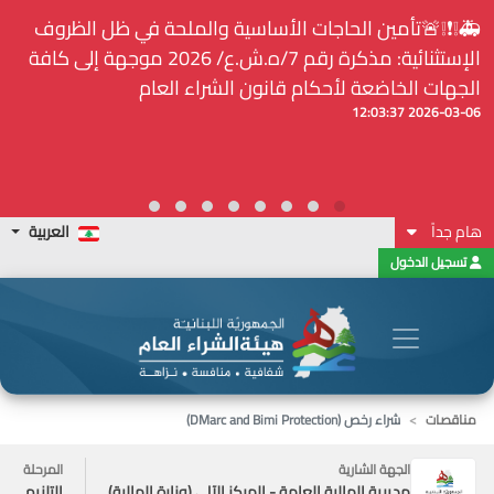
... ويكون النشر إلزامياً على المنصة الإلكترونيّة المركزيّة

لدى هيئة الشراء العام... الخ. (المادة 109 : الشفافية)
الإستث
2026-02-24 13:48:11
العربية
هام جداً
تسجيل الدخول
شراء رخص (DMarc and Bimi Protection)
مناقصات
المرحلة
الجهة الشارية
التلزيم
مديرية المالية العامة - المركز الآلي (وزارة المالية)