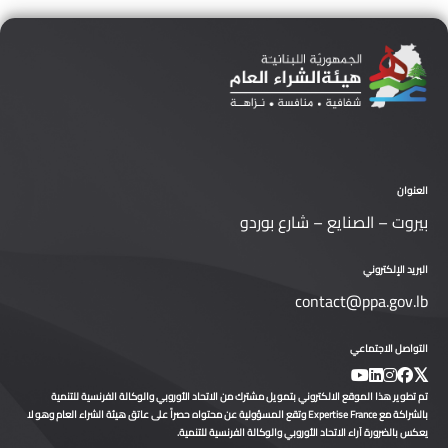
العنوان
بيروت – الصنايع – شارع بوردو
البريد الإلكتروني
contact@ppa.gov.lb
التواصل الاجتماعي
تم تطوير هذا الموقع الالكتروني بتمويل مشترك من الاتحاد الأوروبي والوكالة الفرنسية للتنمية
بالشراكة مع Expertise France وتقع المسؤولية عن محتواه حصراً على عاتق هيئة الشراء العام وهو لا
يعكس بالضرورة آراء الاتحاد الأوروبي والوكالة الفرنسية للتنمية.