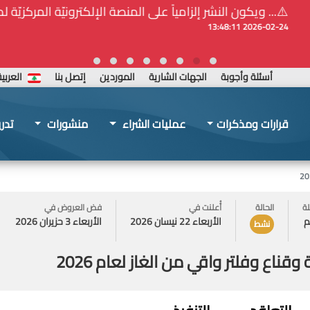
ة المركزيّة لدى هيئة الشراء العام... الخ. (المادة 109 : الشفافية)
أسئلة وأجوبة
الجهات الشارية
الموردين
إتصل بنا
العربي
قرارات ومذكرات
عمليات الشراء
منشورات
تدر
لة
الحالة
أُعلنت في
فض العروض في
م
الأربعاء 22 نيسان 2026
الأربعاء 3 حزيران 2026
نشط
ناع وفلتر واقي من الغاز لعام 2026