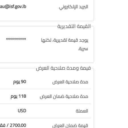
au@isf.gov.lb
البريد الإلكتروني
القيمة التقديرية
**********
يوجد قيمة تقديرية، لكنها
سرية.
قيمة ومدة صلاحية العرض
90 يوم
مدة صلاحية العرض
118 يوم
مدة صلاحية ضمان العرض
USD
العملة
2700.00 / فقط ألفين وسبعة مائة دولار لا غير
قيمة ضمان العرض