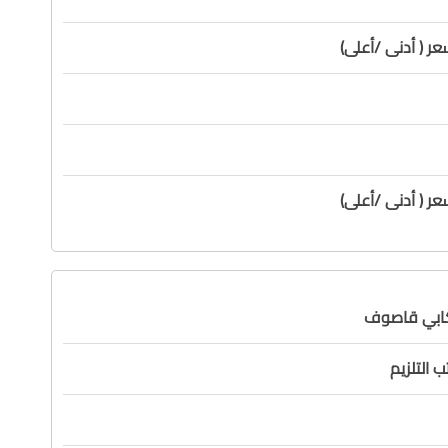
ر ( أدنى /أعلى)
ر ( أدنى /أعلى)
كابي قاصوف
 التلزيم