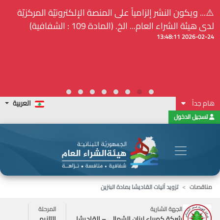
⚠️... ويكون النشر إلزامياً على المنصة الإلكترونيّة المركزيّة
لدى هيئة الشراء العام... الخ. (المادة 109 : الشفافية)
2026-02-24 13:48:11
هام جداً
العربية
تسجيل الدخول
مناقصات
تزويد آليات القاديشا بمادة البنزين
الجهة الشارية
المرحلة
شركة كهرباء لبنان الشمالي – القاديشا
التلزيم