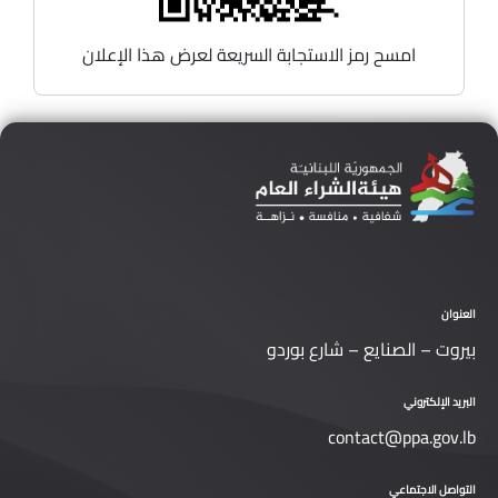
امسح رمز الاستجابة السريعة لعرض هذا الإعلان
العنوان
بيروت – الصنايع – شارع بوردو
البريد الإلكتروني
contact@ppa.gov.lb
التواصل الاجتماعي