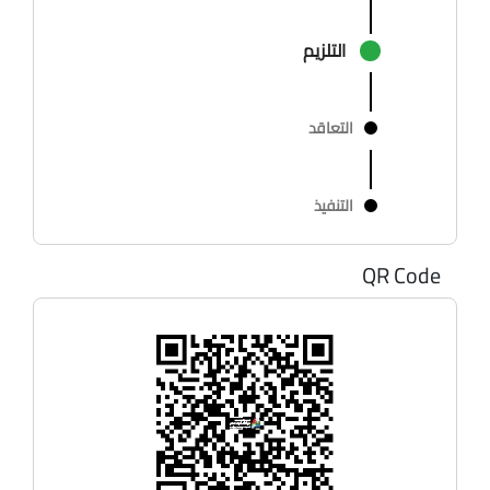
التلزيم
التعاقد
التنفيذ
QR Code