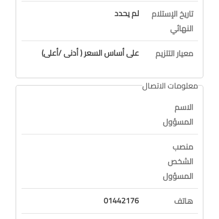
لم يحدد
تاريخ الإستلام
النهائي
على أساس السعر ( أدنى /أعلى)
معيار التلزيم
معلومات الاتصال
الاسم
المسؤول
منصب
الشخص
المسؤول
01442176
هاتف