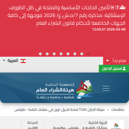
⚠️... ويكون النشر إلزامياً على المنصة الإلكترونيّة المركزيّة
لدى هيئة الشراء العام... الخ. (المادة 109 : الشفافية)
2026-02-24 13:48:11
هام جداً
العربية
تسجيل الدخول
مناقصات
صيانة الخزان T290 لمادة الديزل اويل في منشات النفط - طرابلس
الجهة الشارية
المرحلة
منشآت النفط في طرابلس والزهراني
التلزيم