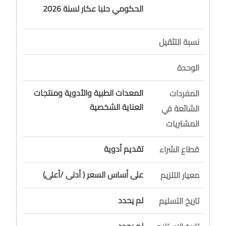
الحكومي حلبا عكار لسنة 2026
نسبة التثقيل
الوحدة
المعدات الطبية والأدوية ومنتجات
المفردات
العناية الشخصية
الشائعة في
المشتريات
تقديم أدوية
قطاع الشراء
على أساس السعر ( أدنى /أعلى)
معيار التلزيم
لم يحدد
تاريخ التسليم
لم يحدد