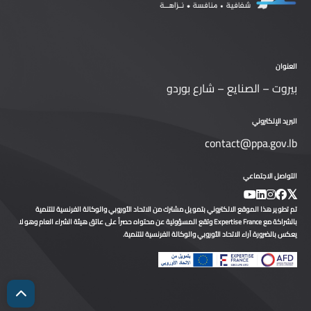
العنوان
بيروت – الصنايع – شارع بوردو
البريد الإلكتروني
contact@ppa.gov.lb
التواصل الاجتماعي
تم تطوير هذا الموقع الالكتروني بتمويل مشترك من الاتحاد الأوروبي والوكالة الفرنسية للتنمية
بالشراكة مع Expertise France وتقع المسؤولية عن محتواه حصراً على عاتق هيئة الشراء العام وهو لا
يعكس بالضرورة آراء الاتحاد الأوروبي والوكالة الفرنسية للتنمية.