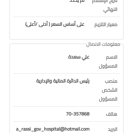
تاريخ الإستلام
النهائي
على أساس السعر ( أدنى /أعلى)
معيار التلزيم
معلومات الاتصال
علي سعدة
الاسم
المسؤول
رئيس الدائرة المالية والإدارية
منصب
الشخص
المسؤول
70-357868
هاتف
a_rassi_gov_hospital@hotmail.com
البريد