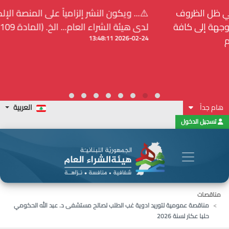
⚠️... ويكون النشر إلزامياً على المنصة الإلكترونيّة المركزيّة
لدى هيئة الشراء العام... الخ. (المادة 109 : الشفافية)
2026-02-24 13:48:11
هام جداً
العربية
تسجيل الدخول
مناقصات
مناقصة عمومية لتوريد ادوية غب الطلب لصالح مستشفى د. عبد الله الحكومي
حلبا عكار لسنة 2026