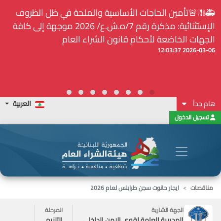
⚠️... ويكون النشر إلزامياً على المنصة الإلكترونيّة المركزيّة
لدى هيئة الشراء العام... الخ. (المادة 109 : الشفافية)
2026-02-24 13:48:11
هام جداً
العربية
تسجيل الدخول
مناقصات
ايجار حانوت سجن طرابلس لعام 2026
الجهة الشارية
المرحلة
المديرية العامة لقوى الامن الداخلي
التلزيم