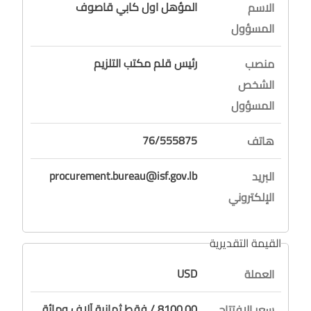
المؤهل اول كابي قاصوف
الاسم
المسؤول
رئيس قلم مكتب التلزيم
منصب
الشخص
المسؤول
76/555875
هاتف
procurement.bureau@isf.gov.lb
البريد
الإلكتروني
القيمة التقديرية
USD
العملة
8100.00 / فقط ثمانية آلاف ومائة
سعر الافتتاح