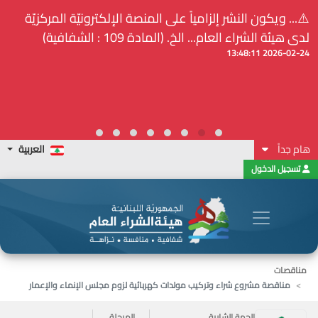
⚠️... ويكون النشر إلزامياً على المنصة الإلكترونيّة المركزيّة
لدى هيئة الشراء العام... الخ. (المادة 109 : الشفافية)
2026-02-24 13:48:11
هام جداً
العربية
تسجيل الدخول
مناقصات
مناقصة مشروع شراء وتركيب مولدات كهربائية لزوم مجلس الإنماء والإعمار
الجهة الشارية
المرحلة