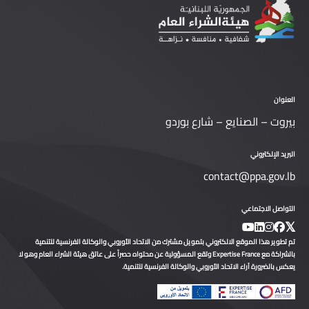
العنوان
بيروت – الصنايع – شارع بوردو
البريد الإلكتروني
contact@ppa.gov.lb
التواصل الاجتماعي
تم تطوير هذا الموقع الالكتروني بتمويل مشترك من الاتحاد الأوروبي والوكالة الفرنسية للتنمية
بالشراكة مع Expertise France وتقع المسؤولية عن محتواه حصراً على عاتق هيئة الشراء العام وهو لا
يعكس بالضرورة آراء الاتحاد الأوروبي والوكالة الفرنسية للتنمية.