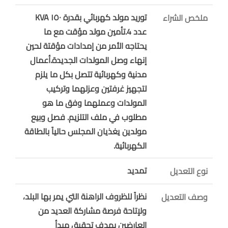
توريد مولد كهربائي بقدرة ١٥٠ KVA
ملخص الشراء
عدد 4.تأمين مولد مؤقت مع ما
يحتاجه الأمر من إمدادات مؤقتة لحين
إنهاء وصل المولدات الجديدة.أعمال
مدنية وكهربائية تتصل بكل ما يلزم
لتجهيز غرفتين وعزلهما وتركيب
المولدات وعملهما وفق ما هو
مطلوب في ملف التلزيم. فصل وبيع
مولدين يغذيان المجلس حالياً بالطاقة
الكهربائية.
تمديد
نوع التعديل
نظراً للظروف الراهنة التي يمر بها البلد،
وصف التعديل
ولإتاحة فرصة مشاركة العديد من
العارضين بهدف تحقيق مبدأ