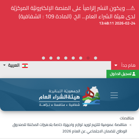
⚠️... ويكون النشر إلزامياً على المنصة الإلكترونيّة المركزيّة
لدى هيئة الشراء العام... الخ. (المادة 109 : الشفافية)
2026-02-24 13:48:11
هام جداً
العربية
تسجيل الدخول
مناقصات
مناقصة عمومية لتلزيم توريد لوازم واجهزة خاصة بتدهيزات المكننة للصندوق
الوطني للضمان الاجتماعي عن العام 2026