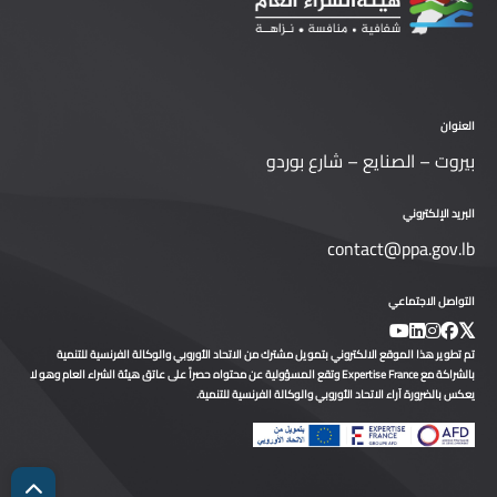
العنوان
بيروت – الصنايع – شارع بوردو
البريد الإلكتروني
contact@ppa.gov.lb
التواصل الاجتماعي
تم تطوير هذا الموقع الالكتروني بتمويل مشترك من الاتحاد الأوروبي والوكالة الفرنسية للتنمية
بالشراكة مع Expertise France وتقع المسؤولية عن محتواه حصراً على عاتق هيئة الشراء العام وهو لا
يعكس بالضرورة آراء الاتحاد الأوروبي والوكالة الفرنسية للتنمية.