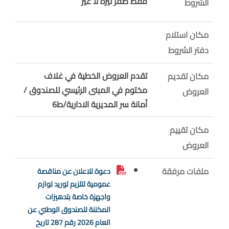
فقط صفر ليرة لا غير
الشروط
مكان استلام
دفتر الشروط
تقدم العروض الخطية في غلاف
مكان تقديم
مختوم في المبنى الرئيسي للصندوق /
العروض
أمانة سر المديرية الادارية/ط6
مكان تقييم
العروض
ملفات مرفقة
دعوة للاعلان عن مناقصة
عمومية لتلزيم توريد لوازم
واجهزة خاصة بتدهيزات
المكننة للصندوق الوطني عن
العام 2026 رقم 287 تاريخ