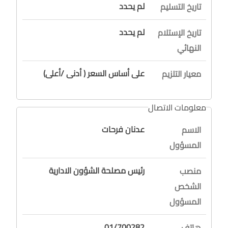
لم يحدد
تاريخ التسليم
لم يحدد
تاريخ الإستلام
النهائي
على أساس السعر ( أدنى /أعلى)
معيار التلزيم
معلومات الاتصال
عدنان فرحات
الاسم
المسؤول
رئيس مصلحة الشؤون الادارية
منصب
الشخص
المسؤول
01/700282
هاتف