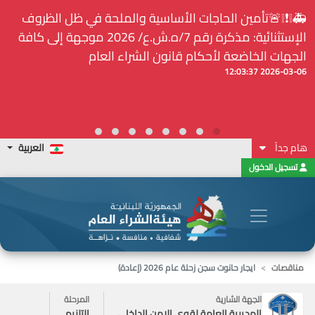
⚠️... ويكون النشر إلزامياً على المنصة الإلكترونيّة المركزيّة
لدى هيئة الشراء العام... الخ. (المادة 109 : الشفافية)
2026-02-24 13:48:11
هام جداً
العربية
تسجيل الدخول
مناقصات
ايجار حانوت سجن زحلة عام 2026 (إعادة)
الجهة الشارية
المرحلة
المديرية العامة لقوى الامن الداخلي
التلزيم