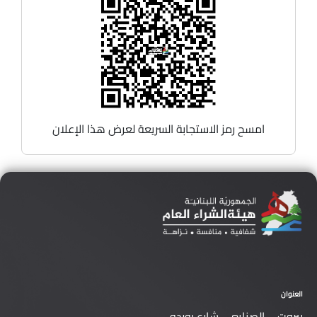
امسح رمز الاستجابة السريعة لعرض هذا الإعلان
العنوان
بيروت – الصنايع – شارع بوردو