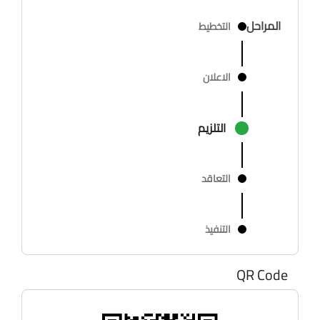
المراحل
التخطيط
الاعلان
التلزيم
التعاقد
التنفيذ
QR Code