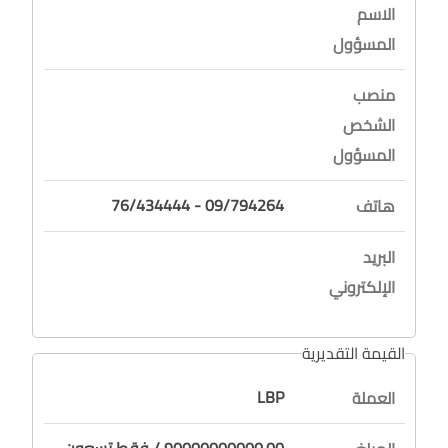
الاسم
المسؤول
منصب
الشخص
المسؤول
09/794264 - 76/434444
هاتف
البريد
الإلكتروني
القيمة التقديرية
LBP
العملة