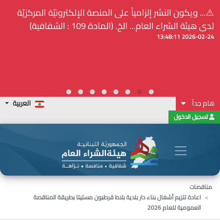
⚠️... ويكون النشر إلزامياً على المنصة الإلكترونيّة المركزيّة
لدى هيئة الشراء العام... الخ. (المادة 109 : الشفافية)
2026-02-24 13:48:11
هام جداً
العربية
تسجيل الدخول
مناقصات
اعادة تلزيم أشغال بناء دار بلدية بلاط قرطبون مستيتا بطريقة المناقصة
العمومية للعام 2026