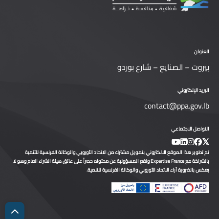
العنوان
بيروت – الصنايع – شارع بوردو
البريد الإلكتروني
contact@ppa.gov.lb
التواصل الاجتماعي
تم تطوير هذا الموقع الالكتروني بتمويل مشترك من الاتحاد الأوروبي والوكالة الفرنسية للتنمية
بالشراكة مع Expertise France وتقع المسؤولية عن محتواه حصراً على عاتق هيئة الشراء العام وهو لا
يعكس بالضرورة آراء الاتحاد الأوروبي والوكالة الفرنسية للتنمية.