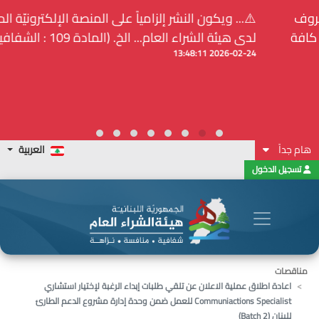
⚠️... ويكون النشر إلزامياً على المنصة الإلكترونيّة المركزيّة
لدى هيئة الشراء العام... الخ. (المادة 109 : الشفافية)
2026-02-24 13:48:11
هام جداً
العربية
تسجيل الدخول
مناقصات
اعادة اطلاق عملية الاعلان عن تلقي طلبات إبداء الرغبة لإختيار استشاري
Communiactions Specialist للعمل ضمن وحدة إدارة مشروع الدعم الطارئ
للبنان (Batch 2)