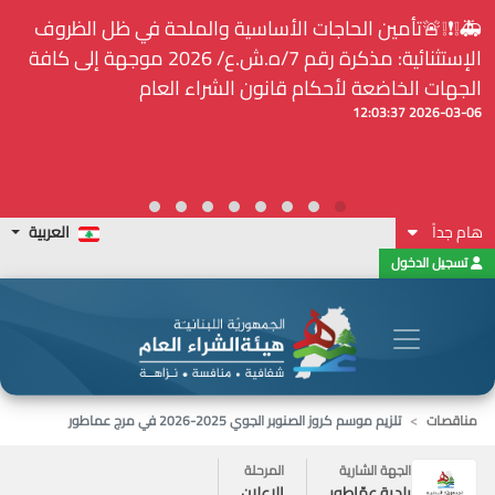
⚠️... ويكون النشر إلزامياً على المنصة الإلكترونيّة المركزيّة
لدى هيئة الشراء العام... الخ. (المادة 109 : الشفافية)
2026-02-24 13:48:11
هام جداً
العربية
تسجيل الدخول
مناقصات
تلزيم موسم كروز الصنوبر الجوي 2025-2026 في مرج عماطور
الجهة الشارية
المرحلة
بلدية عمّاطور
الاعلان