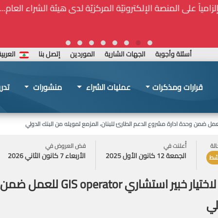
ة المركزيّة لدى هيئة الشراء العام... الخ. (المادة 109 : الشفافية)
أسئلة وأجوبة
الجهات الشارية
الموردين
إتصل بنا
العربي
قرارات ومذكرات
عمليات الشراء
منشورات
تدر
الة
أُعلنت في
فض العروض في
الجمعة 12 كانون الأول 2025
الأربعاء 7 كانون الثاني 2026
شط
الاعلان عن تلقي طلبات ابداء الر
لي