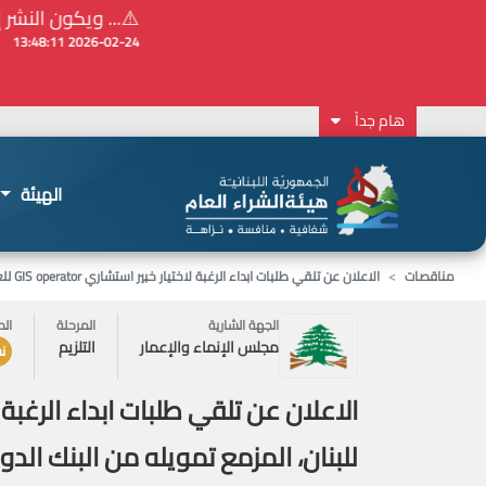
⚠️... ويكون النشر إلزامياً على المنصة الإلكترونيّ
2026-02-24 13:48:11
هام جداً
الهيئة
مناقصات
الاعلان عن تلقي طلبات ابداء الرغبة لاختيار خبير استشاري GIS operator للعمل ضمن وحدة ادارة مشروع الدعم الطارئ للبنان، المزمع تمويله من البنك الدولي
الجهة الشارية
المرحلة
الح
مجلس الإنماء والإعمار
التلزيم
ن
للبنان، المزمع تمويله من البنك الدو