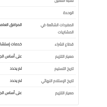
نسبة التثقيل
الوحدة
المرافق العام
المفردات الشائعة في
المشتريات
خدمات إستشاري
قطاع الشراء
على أساس الج
معيار التلزيم
لم يحدد
تاريخ التسليم
لم يحدد
تاريخ الإستلام النهائي
على أساس الج
معيار التلزيم