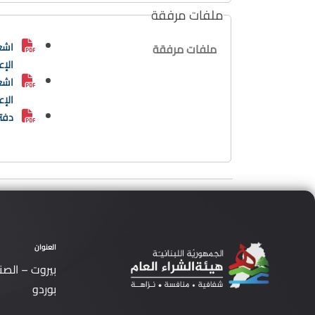
ملفات مرفقة
اشعا
ملفات مرفقة
الإع
اشعا
الإع
دفتر
العنوان
بيروت – الصن
بوردو