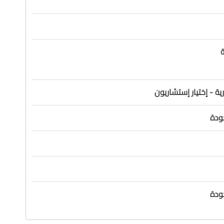
ة
ة - إختيار إستشاريون
ودة
ودة