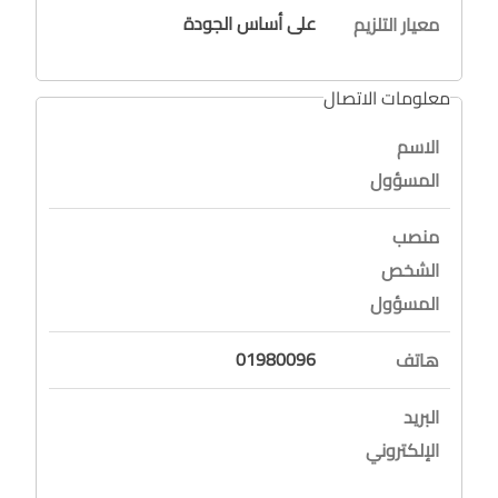
على أساس الجودة
معيار التلزيم
معلومات الاتصال
الاسم
المسؤول
منصب
الشخص
المسؤول
01980096
هاتف
البريد
الإلكتروني