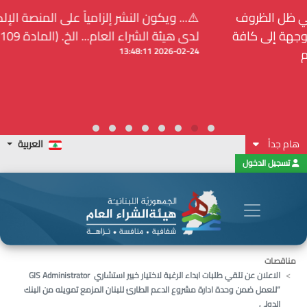
⚠️... ويكون النشر إلزامياً على المنصة الإلكترونيّة المركزيّة
لدى هيئة الشراء العام... الخ. (المادة 109 : الشفافية)
2026-02-24 13:48:11
هام جداً
العربية
تسجيل الدخول
مناقصات
الاعلان عن تلقي طلبات ابداء الرغبة لاختيار خبير استشاري GIS Administrator
”للعمل ضمن وحدة ادارة مشروع الدعم الطارئ للبنان المزمع تمويله من البنك
الدولي