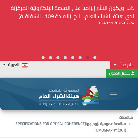
⚠️... ويكون النشر إلزامياً على المنصة الإلكترونيّة المركزيّة
لدى هيئة الشراء العام... الخ. (المادة 109 : الشفافية)
2026-02-24 13:48:11
هام جداً
العربية
تسجيل الدخول
مناقصات
مناقصة عمومية لزوم جهازSPECIFICATIONS FOR OPTICAL COHERENCE
TOMOGRAPHY (OCT)