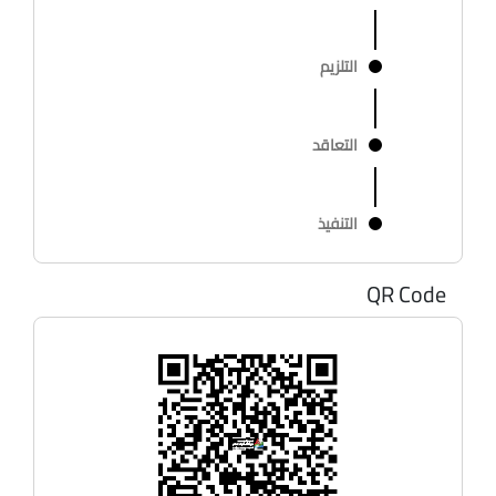
التلزيم
التعاقد
التنفيذ
QR Code