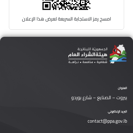
امسح رمز الاستجابة السريعة لعرض هذا الإعلان
العنوان
بيروت – الصنايع – شارع بوردو
البريد الإلكتروني
contact@ppa.gov.lb